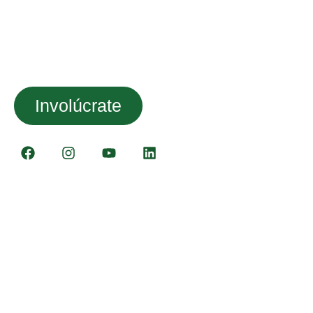
Empoderando a los jóvenes
de la Isla Trinitaria desde
1996
Involúcrate